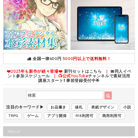
全国一律600円
5000円以上で送料無料！
❤️2023年も新作が続々登場❤️
新刊セットはこちら
｜
📅同人イベ
ント参加スケジュール
｜ 📺公式YouTube
チャンネルで素材活用
講座スタート❗ 事前登録受付中🌟
注目のキーワード▶
お品書き
値札
表紙デザイン
小説
TRPG
ゲーム
アプリ開発
R18利用可
商用利用可
About